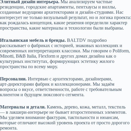
Элитный дизайн интерьера.
Мы анализируем частные
резиденции, городские апартаменты, пентхаусы и виллы,
созданные ведущими архитекторами и дизайн‑студиями. Нас
интересует не только визуальный результат, но и логика проекта:
как рождалась концепция, какие решения определили характер
пространства, какие материалы и технологии были выбраны.
Итальянская мебель и бренды.
BALTDV подробно
рассказывает о фабриках с историей, знаковых коллекциях и
современных интерпретациях классики. Мы говорим о Poliform,
Minotti, B&B Italia, Flexform и других домах дизайна как о
культурных институтах, формирующих эстетику жилого
пространства по всему миру.
Персоналии.
Интервью с архитекторами, дизайнерами,
арт‑директорами фабрик и коллекционерами. Мы задаём
вопросы о вкусе, ответственности, работе с требовательным
клиентом и будущем люксового сегмента.
Материалы и детали.
Камень, дерево, кожа, металл, текстиль
— в лакшери‑интерьере не бывает второстепенных элементов.
Мы уделяем внимание фактурам, тактильности и нюансам,
которые отличают высокий уровень проекта от просто дорогого
ремонта.